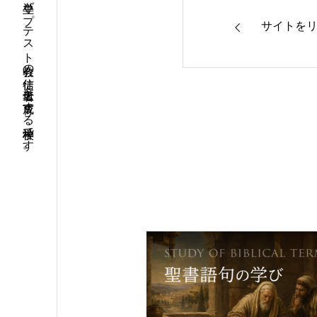
◆ 当校は、単立バプテスト教会の信徒、伝道者を育成する神学校です。
サイトを