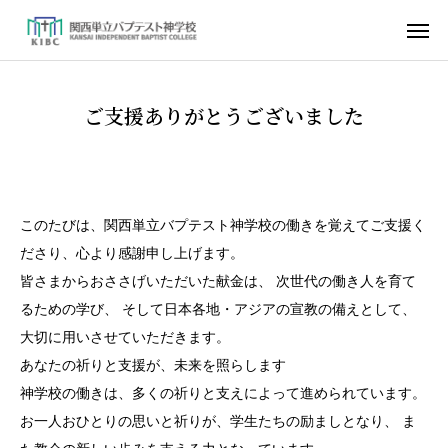
ご支援ありがとうございました
お問合せ
入学案内
アクセス
このたびは、関西単立バプテスト神学校の働きを覚えてご支援く
Q&A
ださり、心より感謝申し上げます。
皆さまからおささげいただいた献金は、 次世代の働き人を育て
学校案内
るための学び、 そして日本各地・アジアの宣教の備えとして、
学科案内
大切に用いさせていただきます。
あなたの祈りと支援が、未来を照らします
入学案内
神学校の働きは、多くの祈りと支えによって進められています。
お一人おひとりの思いと祈りが、学生たちの励ましとなり、 ま
お知らせ