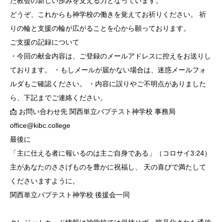
た教会の新しい歩みを支える力となっています。
どうぞ、これからも神学校の働きを覚えてお祈りください。 祈
マガジン
りの輪と支援の輪が広がることを心から願っております。
ご支援の記録について
後援会
・今回の献金内容は、ご登録のメールアドレスに控えをお送りし
同窓会
ております。 ・もしメールが届かない場合は、迷惑メールフォ
ルダもご確認ください。 ・内容に誤りやご不明点がありました
ら、下記までご連絡ください。
📩 お問い合わせ先 関西単立バプテスト神学校 事務局
office@kibc.college
最後に
「主に仕える者に報いるのは主ご自身である」（コロサイ3:24）
主があなたのささげものを豊かに祝福し、 天の喜びで満たして
くださいますように。
関西単立バプテスト神学校 後援会一同